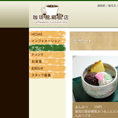
綱島駅／珈琲店
あんみつ 550円
最高の黒砂糖黒みつをふんだ
んみつです。